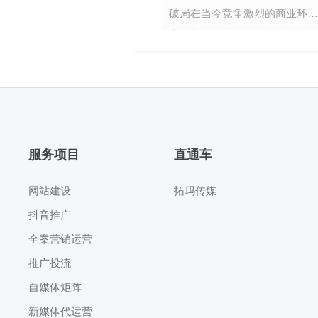
破局在当今竞争激烈的商业环境
中，餐饮行业正面临着前所未有
的获客挑战。随着消费者选择的
日益增多，餐饮企业想要在众多
竞争对手中脱颖而出，吸引更多
的顾客，变得愈发困难。不过，
拓玛传媒凭借一系列专业且富有
服务项目
直通车
成效的服务项目，成为了餐饮行
业解决获客难题的得力助手。餐
网站建设
拓玛传媒
饮行业获客困境竞争激烈，顾客
抖音推广
分流严重如今
全案营销运营
推广投流
自媒体矩阵
新媒体代运营