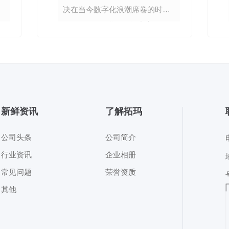
决在当今数字化浪潮席卷的时
代，IDC（互联网数据中心）行
业作为支撑互联网发展的关键基
础设施领域，却面临着日益严峻
的获客挑战。市场竞争的白热
化、客户需求的多样化以及营销
渠道的繁杂多变，让众多IDC企
新鲜资讯
了解拓玛
业在获客之路上举步维艰。然
而，拓玛传媒凭借其丰富多样且
公司头条
公司简介
行之有效的服务项目，为IDC行
行业资讯
企业相册
业企业开辟
常见问题
荣誉资质
其他