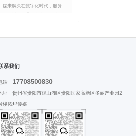
媒来解决在数字化时代，服务器
决在当今数字化
租用托管行业竞争愈发激烈，众
里，商家面临着
多企业都面临着获客难题。市场
获客挑战。市场
上同类服务提供商众多，如何在
消费者的注意力
激烈的竞争中脱颖而出，吸引到
的营销手段效果
更多的客户，成为了服务器租用
商家在茫茫商海
托管企业亟待解决的问题。拓玛
的推广途径，拓
联系我们
传媒凭借其多元化且行之有效的
生，凭借其一系
服务项目，为服务器租用托管企
成效的服务项目
17708500830
电话：
业开辟了一条新的获客之路。服
推广获客困境的
地址：
贵州省贵阳市观山湖区贵阳国家高新区多丽产业园2
务器租用托管
推广获客困
号楼拓玛传媒