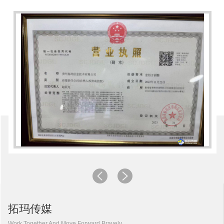
拓玛传媒
Work Together And Move Forward Bravely